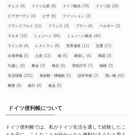
(4)
(8)
(78)
(28)
チェコ
ドイツ土産
ドイツ観光
ドイツ語
(4)
(6)
(3)
ビアガーデン
ビザ
ファッション
(11)
(3)
(4)
(3)
フランクフルト
フランス
プラハ
ベルギー
(10)
(95)
(40)
マルタ
ミュンヘン
ミュンヘン観光
(4)
(8)
(11)
(17)
ライン川
レストラン
世界遺産
交通
(5)
(12)
(5)
(4)
(3)
出発準備
土産
城
家探し
帰国
(6)
(3)
(6)
(7)
(3)
引越し
教会
検定
滞在許可
独検
(101)
(5)
(7)
(42)
生活情報
美術館・博物館
語学学校
買い物
(9)
(8)
(5)
郵便
銀行
食品
ドイツ便利帳について
ドイツ便利帳では、私がドイツ生活を通して経験したこ
とを元に、こんなことが分かったら便利だろうなと思う