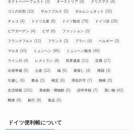
(3)
(9)
(4)
オクトーバーフェスト
オーストリア
クリスマス
(10)
(5)
(32)
ゴミの分別
ザルツブルク
ダルムシュタット
(4)
(8)
(78)
(28)
チェコ
ドイツ土産
ドイツ観光
ドイツ語
(4)
(6)
(3)
ビアガーデン
ビザ
ファッション
(11)
(3)
(4)
(3)
フランクフルト
フランス
プラハ
ベルギー
(10)
(95)
(40)
マルタ
ミュンヘン
ミュンヘン観光
(4)
(8)
(11)
(17)
ライン川
レストラン
世界遺産
交通
(5)
(12)
(5)
(4)
(3)
出発準備
土産
城
家探し
帰国
(6)
(3)
(6)
(7)
(3)
引越し
教会
検定
滞在許可
独検
(101)
(5)
(7)
(42)
生活情報
美術館・博物館
語学学校
買い物
(9)
(8)
(5)
郵便
銀行
食品
ドイツ便利帳について