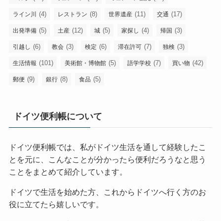
(4)
(8)
(11)
(17)
ライン川
レストラン
世界遺産
交通
(5)
(12)
(5)
(4)
(3)
出発準備
土産
城
家探し
帰国
(6)
(3)
(6)
(7)
(3)
引越し
教会
検定
滞在許可
独検
(101)
(5)
(7)
(42)
生活情報
美術館・博物館
語学学校
買い物
(9)
(8)
(5)
郵便
銀行
食品
ドイツ便利帳について
ドイツ便利帳では、私がドイツ生活を通して経験したこ
とを元に、こんなことが分かったら便利だろうなと思う
ことをまとめて紹介しています。
ドイツで生活を始めた方、これからドイツへ行く方のお
役に立てたら嬉しいです。