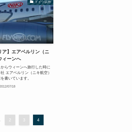
ドイツ以外
リア】エアベルリン（ニ
ウィーンへ
トからウィーンへ旅行した時に
社 エアベルリン（ニキ航空）
想を書いています。
2012/07/18
.
2
3
4