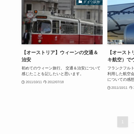
ドイツ以外
【オーストリア】ウィーンの交通＆
【オースト
治安
キ航空）で
初めてのウィーン旅行。 交通＆治安について
フランクフル
感じたことを記したいと思います。
利用した航空会
についての感
2011/10/11
2012/07/18
2011/10/11
1
..