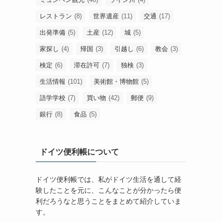
レストラン
(8)
世界遺産
(11)
交通
(17)
出発準備
(5)
土産
(12)
城
(5)
家探し
(4)
帰国
(3)
引越し
(6)
教会
(3)
検定
(6)
滞在許可
(7)
独検
(3)
生活情報
(101)
美術館・博物館
(5)
語学学校
(7)
買い物
(42)
郵便
(9)
銀行
(8)
食品
(5)
ドイツ便利帳について
ドイツ便利帳では、私がドイツ生活を通して経
験したことを元に、こんなことが分かったら便
利だろうなと思うことをまとめて紹介していま
す。