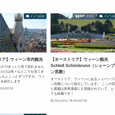
ドイツ以外
ドイツ
リア】ウィーン市内観光
【オーストリア】ウィーン観光
Schloß Schönbrunn（シェーン
たのでゆっくり見て回れません
ン宮殿）
観だけは色々なところを見てき
もちょこっとずつですが、ウィ
オーストリア、ウィーンにあるシェーンブ
ろを紹介します
ン宮殿について紹介しています。 ここの
と庭園は世界遺産にも登録されていて、と
2012/07/18
ても綺麗です！
2011/10/11
2012/07/18