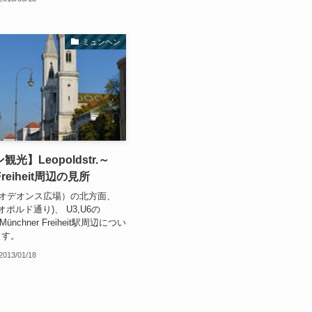
ミュンヘン
光】Leopoldstr.～
Freiheit周辺の見所
atz（オデオンス広場）の北方面、
.（レオポルド通り)、 U3,U6の
駅～Münchner Freiheit駅周辺につい
ます。
2013/01/18