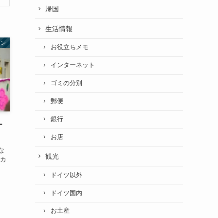
帰国
生活情報
ヘン
お役立ちメモ
インターネット
ゴミの分別
郵便
銀行
ー
お店
な
観光
のカ
ドイツ以外
ドイツ国内
お土産