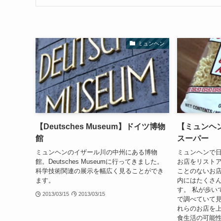
ミュンヘン
【Deutsches Museum】ドイツ博物
【ミュンヘ
館
スーパー
ミュンヘンのイザール川の中州にある博物
ミュンヘンで
館。Deutsches Museumに行ってきました。
お店をリストア
科学技術関連の展示を幅広く見ることができ
ことのないお
ます。
内にはたくさ
す。 私が歩い
2013/03/15
2013/03/15
で調べていて見
れらのお店を
食生活の可能