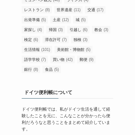
レストラン
(8)
世界遺産
(11)
交通
(17)
出発準備
(5)
土産
(12)
城
(5)
家探し
(4)
帰国
(3)
引越し
(6)
教会
(3)
検定
(6)
滞在許可
(7)
独検
(3)
生活情報
(101)
美術館・博物館
(5)
語学学校
(7)
買い物
(42)
郵便
(9)
銀行
(8)
食品
(5)
ドイツ便利帳について
ドイツ便利帳では、私がドイツ生活を通して経
験したことを元に、こんなことが分かったら便
利だろうなと思うことをまとめて紹介していま
す。