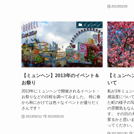
2013/02/26
ミュンヘン
【ミュンヘン】2013年のイベント＆
【ミュンヘ
お祭り
いて
2013年にミュンヘンで開催されるイベント・
私が1年ミュン
お祭りなどの日程を調べてみました。 特に春
感温度について
から秋にかけては色々なイベントが盛りだく
た町の様子の
さんです！
の雰囲気もな
す。 その日の
2013/02/12
2013/02/16
変るかと思い
ってください
2013/01/30