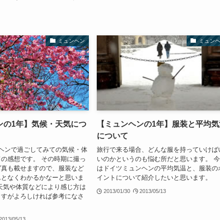
ミュンヘン
ミュン
ンの1年】気候・天気につ
【ミュンヘンの1年】服装と平均気
について
ヘンで過ごしてみての気候・体
旅行で来る場合、どんな服を持っていけば
の感想です。 その時期に撮っ
いのかというのも悩む所だと思います。 
写真も載せますので、服装など
はドイツミュンヘンの平均気温と、服装の
んとなくわかるかなーと思いま
イントについて紹介したいと思います。
天気や体質などにより感じ方は
2013/01/30
2013/05/13
ますがよろしければ参考になさ
。
2013/05/13