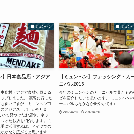
ミュンヘン
ミュン
ン】日本食品店・アジア
【ミュンヘン】ファッシング・カ
ニバル2013
日本食材・アジア食材が買える
今年のミュンヘンのカーニバルで見たもの
ップしました。 実際に行った
どを紹介したいと思います。 ミュンヘン
店も多いですが…ミュンヘン市
ーニバルもなかなか賑やかです♪
んのアジアスーパーがありま
2013/02/15
2013/02/15
ていて見つけたお店や、ネット
つけたお店を紹介します。 こ
上手に活用すれば、ドイツでの
性がかなり広がると思います！