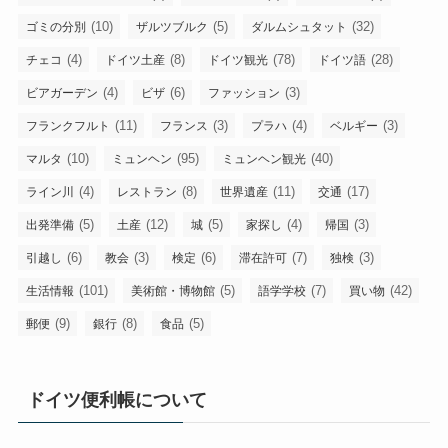
(10)
(5)
(32)
ゴミの分別
ザルツブルク
ダルムシュタット
(4)
(8)
(78)
(28)
チェコ
ドイツ土産
ドイツ観光
ドイツ語
(4)
(6)
(3)
ビアガーデン
ビザ
ファッション
(11)
(3)
(4)
(3)
フランクフルト
フランス
プラハ
ベルギー
(10)
(95)
(40)
マルタ
ミュンヘン
ミュンヘン観光
(4)
(8)
(11)
(17)
ライン川
レストラン
世界遺産
交通
(5)
(12)
(5)
(4)
(3)
出発準備
土産
城
家探し
帰国
(6)
(3)
(6)
(7)
(3)
引越し
教会
検定
滞在許可
独検
(101)
(5)
(7)
(42)
生活情報
美術館・博物館
語学学校
買い物
(9)
(8)
(5)
郵便
銀行
食品
ドイツ便利帳について