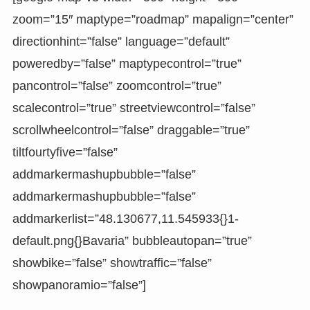
zoom=”15″ maptype=”roadmap” mapalign=”center”
directionhint=”false” language=”default”
poweredby=”false” maptypecontrol=”true”
pancontrol=”false” zoomcontrol=”true”
scalecontrol=”true” streetviewcontrol=”false”
scrollwheelcontrol=”false” draggable=”true”
tiltfourtyfive=”false”
addmarkermashupbubble=”false”
addmarkermashupbubble=”false”
addmarkerlist=”48.130677,11.545933{}1-
default.png{}Bavaria” bubbleautopan=”true”
showbike=”false” showtraffic=”false”
showpanoramio=”false”]