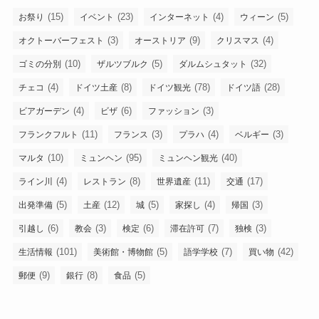
イ
ブ
(15)
(23)
(4)
(5)
お祭り
イベント
インターネット
ウィーン
(3)
(9)
(4)
オクトーバーフェスト
オーストリア
クリスマス
(10)
(5)
(32)
ゴミの分別
ザルツブルク
ダルムシュタット
(4)
(8)
(78)
(28)
チェコ
ドイツ土産
ドイツ観光
ドイツ語
(4)
(6)
(3)
ビアガーデン
ビザ
ファッション
(11)
(3)
(4)
(3)
フランクフルト
フランス
プラハ
ベルギー
(10)
(95)
(40)
マルタ
ミュンヘン
ミュンヘン観光
(4)
(8)
(11)
(17)
ライン川
レストラン
世界遺産
交通
(5)
(12)
(5)
(4)
(3)
出発準備
土産
城
家探し
帰国
(6)
(3)
(6)
(7)
(3)
引越し
教会
検定
滞在許可
独検
(101)
(5)
(7)
(42)
生活情報
美術館・博物館
語学学校
買い物
(9)
(8)
(5)
郵便
銀行
食品