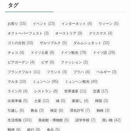
ー
タグ
カ
イ
ブ
(15)
(23)
(4)
(5)
お祭り
イベント
インターネット
ウィーン
(3)
(9)
(4)
オクトーバーフェスト
オーストリア
クリスマス
(10)
(5)
(32)
ゴミの分別
ザルツブルク
ダルムシュタット
(4)
(8)
(78)
(28)
チェコ
ドイツ土産
ドイツ観光
ドイツ語
(4)
(6)
(3)
ビアガーデン
ビザ
ファッション
(11)
(3)
(4)
(3)
フランクフルト
フランス
プラハ
ベルギー
(10)
(95)
(40)
マルタ
ミュンヘン
ミュンヘン観光
(4)
(8)
(11)
(17)
ライン川
レストラン
世界遺産
交通
(5)
(12)
(5)
(4)
(3)
出発準備
土産
城
家探し
帰国
(6)
(3)
(6)
(7)
(3)
引越し
教会
検定
滞在許可
独検
(101)
(5)
(7)
(42)
生活情報
美術館・博物館
語学学校
買い物
(9)
(8)
(5)
郵便
銀行
食品