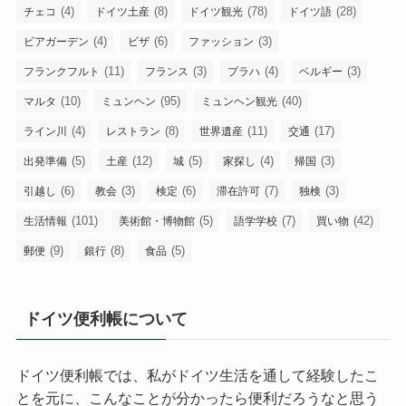
(4)
(8)
(78)
(28)
チェコ
ドイツ土産
ドイツ観光
ドイツ語
(4)
(6)
(3)
ビアガーデン
ビザ
ファッション
(11)
(3)
(4)
(3)
フランクフルト
フランス
プラハ
ベルギー
(10)
(95)
(40)
マルタ
ミュンヘン
ミュンヘン観光
(4)
(8)
(11)
(17)
ライン川
レストラン
世界遺産
交通
(5)
(12)
(5)
(4)
(3)
出発準備
土産
城
家探し
帰国
(6)
(3)
(6)
(7)
(3)
引越し
教会
検定
滞在許可
独検
(101)
(5)
(7)
(42)
生活情報
美術館・博物館
語学学校
買い物
(9)
(8)
(5)
郵便
銀行
食品
ドイツ便利帳について
ドイツ便利帳では、私がドイツ生活を通して経験したこ
とを元に、こんなことが分かったら便利だろうなと思う