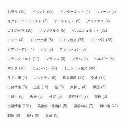
イ
ブ
(15)
(23)
(4)
(5)
お祭り
イベント
インターネット
ウィーン
(3)
(9)
(4)
オクトーバーフェスト
オーストリア
クリスマス
(10)
(5)
(32)
ゴミの分別
ザルツブルク
ダルムシュタット
(4)
(8)
(78)
(28)
チェコ
ドイツ土産
ドイツ観光
ドイツ語
(4)
(6)
(3)
ビアガーデン
ビザ
ファッション
(11)
(3)
(4)
(3)
フランクフルト
フランス
プラハ
ベルギー
(10)
(95)
(40)
マルタ
ミュンヘン
ミュンヘン観光
(4)
(8)
(11)
(17)
ライン川
レストラン
世界遺産
交通
(5)
(12)
(5)
(4)
(3)
出発準備
土産
城
家探し
帰国
(6)
(3)
(6)
(7)
(3)
引越し
教会
検定
滞在許可
独検
(101)
(5)
(7)
(42)
生活情報
美術館・博物館
語学学校
買い物
(9)
(8)
(5)
郵便
銀行
食品