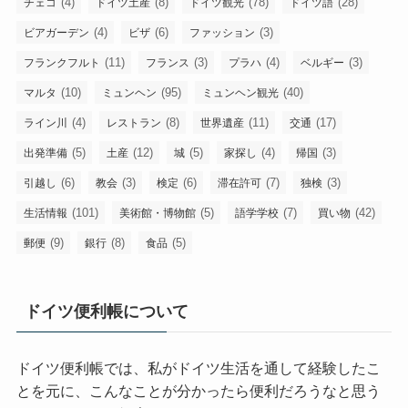
(4)
(8)
(78)
(28)
チェコ
ドイツ土産
ドイツ観光
ドイツ語
(4)
(6)
(3)
ビアガーデン
ビザ
ファッション
(11)
(3)
(4)
(3)
フランクフルト
フランス
プラハ
ベルギー
(10)
(95)
(40)
マルタ
ミュンヘン
ミュンヘン観光
(4)
(8)
(11)
(17)
ライン川
レストラン
世界遺産
交通
(5)
(12)
(5)
(4)
(3)
出発準備
土産
城
家探し
帰国
(6)
(3)
(6)
(7)
(3)
引越し
教会
検定
滞在許可
独検
(101)
(5)
(7)
(42)
生活情報
美術館・博物館
語学学校
買い物
(9)
(8)
(5)
郵便
銀行
食品
ドイツ便利帳について
ドイツ便利帳では、私がドイツ生活を通して経験したこ
とを元に、こんなことが分かったら便利だろうなと思う