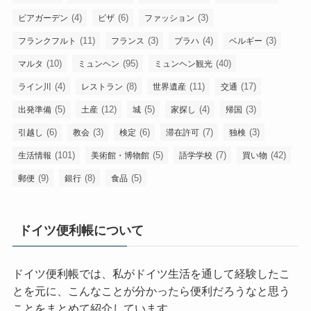
(4)
(6)
(3)
ビアガーデン
ビザ
ファッション
(11)
(3)
(4)
(3)
フランクフルト
フランス
プラハ
ベルギー
(10)
(95)
(40)
マルタ
ミュンヘン
ミュンヘン観光
(4)
(8)
(11)
(17)
ライン川
レストラン
世界遺産
交通
(5)
(12)
(5)
(4)
(3)
出発準備
土産
城
家探し
帰国
(6)
(3)
(6)
(7)
(3)
引越し
教会
検定
滞在許可
独検
(101)
(5)
(7)
(42)
生活情報
美術館・博物館
語学学校
買い物
(9)
(8)
(5)
郵便
銀行
食品
ドイツ便利帳について
ドイツ便利帳では、私がドイツ生活を通して経験したこ
とを元に、こんなことが分かったら便利だろうなと思う
ことをまとめて紹介しています。