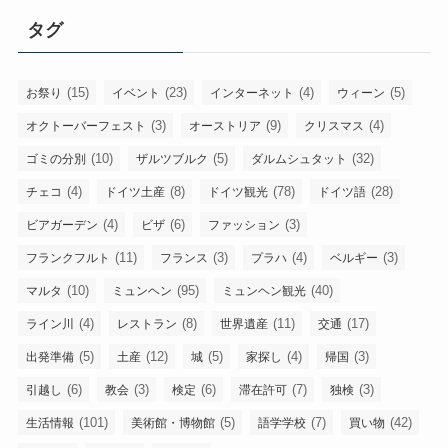
ー
タグ
カ
イ
ブ
(15)
(23)
(4)
(5)
お祭り
イベント
インターネット
ウィーン
(3)
(9)
(4)
オクトーバーフェスト
オーストリア
クリスマス
(10)
(5)
(32)
ゴミの分別
ザルツブルク
ダルムシュタット
(4)
(8)
(78)
(28)
チェコ
ドイツ土産
ドイツ観光
ドイツ語
(4)
(6)
(3)
ビアガーデン
ビザ
ファッション
(11)
(3)
(4)
(3)
フランクフルト
フランス
プラハ
ベルギー
(10)
(95)
(40)
マルタ
ミュンヘン
ミュンヘン観光
(4)
(8)
(11)
(17)
ライン川
レストラン
世界遺産
交通
(5)
(12)
(5)
(4)
(3)
出発準備
土産
城
家探し
帰国
(6)
(3)
(6)
(7)
(3)
引越し
教会
検定
滞在許可
独検
(101)
(5)
(7)
(42)
生活情報
美術館・博物館
語学学校
買い物