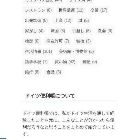
レストラン
(8)
世界遺産
(11)
交通
(17)
出発準備
(5)
土産
(12)
城
(5)
家探し
(4)
帰国
(3)
引越し
(6)
教会
(3)
検定
(6)
滞在許可
(7)
独検
(3)
生活情報
(101)
美術館・博物館
(5)
語学学校
(7)
買い物
(42)
郵便
(9)
銀行
(8)
食品
(5)
ドイツ便利帳について
ドイツ便利帳では、私がドイツ生活を通して経
験したことを元に、こんなことが分かったら便
利だろうなと思うことをまとめて紹介していま
す。