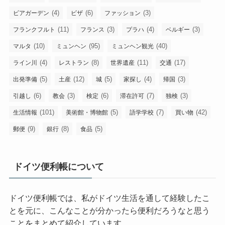
(4)
(6)
(3)
ビアガーデン
ビザ
ファッション
(11)
(3)
(4)
(3)
フランクフルト
フランス
プラハ
ベルギー
(10)
(95)
(40)
マルタ
ミュンヘン
ミュンヘン観光
(4)
(8)
(11)
(17)
ライン川
レストラン
世界遺産
交通
(5)
(12)
(5)
(4)
(3)
出発準備
土産
城
家探し
帰国
(6)
(3)
(6)
(7)
(3)
引越し
教会
検定
滞在許可
独検
(101)
(5)
(7)
(42)
生活情報
美術館・博物館
語学学校
買い物
(9)
(8)
(5)
郵便
銀行
食品
ドイツ便利帳について
ドイツ便利帳では、私がドイツ生活を通して経験したこ
とを元に、こんなことが分かったら便利だろうなと思う
ことをまとめて紹介しています。