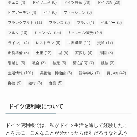
(4)
(8)
(78)
(28)
チェコ
ドイツ土産
ドイツ観光
ドイツ語
(4)
(6)
(3)
ビアガーデン
ビザ
ファッション
(11)
(3)
(4)
(3)
フランクフルト
フランス
プラハ
ベルギー
(10)
(95)
(40)
マルタ
ミュンヘン
ミュンヘン観光
(4)
(8)
(11)
(17)
ライン川
レストラン
世界遺産
交通
(5)
(12)
(5)
(4)
(3)
出発準備
土産
城
家探し
帰国
(6)
(3)
(6)
(7)
(3)
引越し
教会
検定
滞在許可
独検
(101)
(5)
(7)
(42)
生活情報
美術館・博物館
語学学校
買い物
(9)
(8)
(5)
郵便
銀行
食品
ドイツ便利帳について
ドイツ便利帳では、私がドイツ生活を通して経験したこ
とを元に、こんなことが分かったら便利だろうなと思う