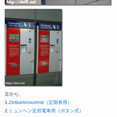
左から、
1.
Zeitkartenautmat（定期券用）
2.
ミュンヘン近郊電車用（ボタン式）